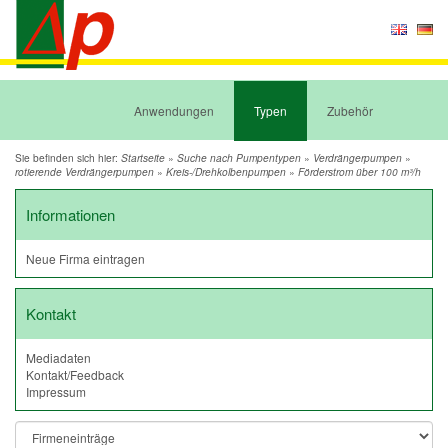
Anwendungen
Typen
Zubehör
Sie befinden sich hier:
»
»
»
Startseite
Suche nach Pumpentypen
Verdrängerpumpen
»
»
rotierende Verdrängerpumpen
Kreis-/Drehkolbenpumpen
Förderstrom über 100 m³/h
Informationen
Neue Firma eintragen
Kontakt
Mediadaten
Kontakt/Feedback
Impressum