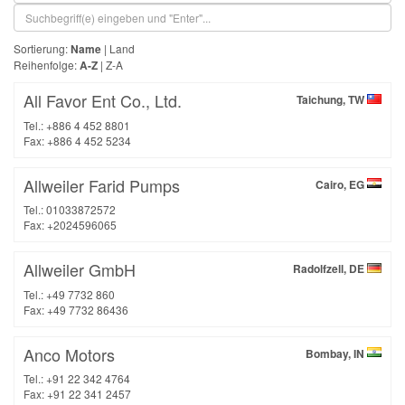
Sortierung:
Name
|
Land
Reihenfolge:
A-Z
|
Z-A
All Favor Ent Co., Ltd.
Taichung, TW
Tel.: +886 4 452 8801
Fax: +886 4 452 5234
Allweiler Farid Pumps
Cairo, EG
Tel.: 01033872572
Fax: +2024596065
Allweiler GmbH
Radolfzell, DE
Tel.: +49 7732 860
Fax: +49 7732 86436
Anco Motors
Bombay, IN
Tel.: +91 22 342 4764
Fax: +91 22 341 2457