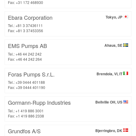
Fax: +31 172 468930
Ebara Corporation
Tokyo, JP
Tel.: +81 3 37436111
Fax: +81 3 37453356
EMS Pumps AB
Ahaus, SE
Tel.: +46 44 242 242
Fax: +46 44 242 264
Foras Pumps S.r.L.
Brendola, VI, IT
Tel.: +39 0444 401188
Fax: +39 0444 401190
Gormann-Rupp Industries
Bellville OH, US
Tel.: +1 419 886 3001
Fax: +1 419 886 2338
Grundfos A/S
Bjerringbro, DK