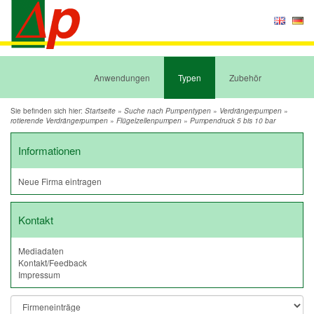
Anwendungen
Typen
Zubehör
Sie befinden sich hier:
»
»
»
Startseite
Suche nach Pumpentypen
Verdrängerpumpen
»
»
rotierende Verdrängerpumpen
Flügelzellenpumpen
Pumpendruck 5 bis 10 bar
Informationen
Neue Firma eintragen
Kontakt
Mediadaten
Kontakt/Feedback
Impressum