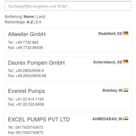
Sortierung:
Name
|
Land
Reihenfolge:
A-Z
|
Z-A
Allweiler GmbH
Radolfzell, DE
Tel.: +49 7732 860
Fax: +49 7732 86436
Daurex Pumpen GmbH
Schermbeck, DE
Tel.: +49 2853/9506-0
Fax: +49 2853/9506-66
Everest Pumps
Bombay, IN
Tel.: +91 22 414 1193
Fax: +91 22 533 6608
EXCEL PUMPS PVT LTD
AHMEDABAD, IN
Tel.: 0917925743673
Fax: 0917925743673