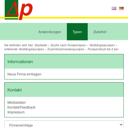
Anwendungen
Typen
Zubehör
Sie befinden sich hier:
»
»
»
Startseite
Suche nach Pumpentypen
Verdrängerpumpen
»
»
rotierende Verdrängerpumpen
Exzenterschneckenpumpen
Pumpendruck bis 5 bar
Informationen
Neue Firma eintragen
Kontakt
Mediadaten
Kontakt/Feedback
Impressum