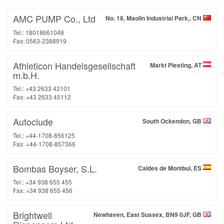
AMC PUMP Co., Ltd
No. 18, Maolin Industrial Park,, CN
Tel.: 18018661048
Fax: 0563-2388919
Athleticon Handelsgesellschaft
Markt Piesting, AT
m.b.H.
Tel.: +43 2633 42101
Fax: +43 2633 45112
Autoclude
South Ockendon, GB
Tel.: +44-1708-856125
Fax: +44-1708-857366
Bombas Boyser, S.L.
Caldes de Montbui, ES
Tel.: +34 938 655 455
Fax: +34 938 655 456
Brightwell
Newhaven, East Sussex, BN9 0JF, GB