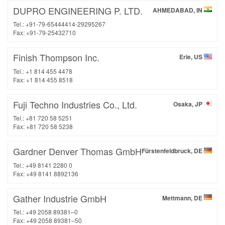
DUPRO ENGINEERING P. LTD.
AHMEDABAD, IN
Tel.: +91-79-65444414-29295267
Fax: +91-79-25432710
Finish Thompson Inc.
Erie, US
Tel.: +1 814 455 4478
Fax: +1 814 455 8518
Fuji Techno Industries Co., Ltd.
Osaka, JP
Tel.: +81 720 58 5251
Fax: +81 720 58 5238
Gardner Denver Thomas GmbH
Fürstenfeldbruck, DE
Tel.: +49 8141 2280 0
Fax: +49 8141 8892136
Gather Industrie GmbH
Mettmann, DE
Tel.: +49 2058 89381–0
Fax: +49 2058 89381–50