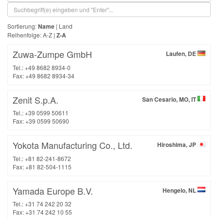
Sortierung:
Name
|
Land
Reihenfolge:
A-Z
|
Z-A
Zuwa-Zumpe GmbH
Laufen, DE
Tel.: +49 8682 8934-0
Fax: +49 8682 8934-34
Zenit S.p.A.
San Cesario, MO, IT
Tel.: +39 0599 50611
Fax: +39 0599 50690
Yokota Manufacturing Co., Ltd.
Hiroshima, JP
Tel.: +81 82-241-8672
Fax: +81 82-504-1115
Yamada Europe B.V.
Hengelo, NL
Tel.: +31 74 242 20 32
Fax: +31 74 242 10 55