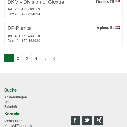
DKM - Division of Clextral
Firminy, FR
Tel.: +33 477 403143
Fax: +33 477 894394
DP-Pumps
Alphen, NL
Tel.: +31 172 433710
Fax: +31 172 468930
1
2
3
4
5
6
Suche
Anwendungen
Typen
Zubehör
Kontakt
Mediadaten
Kontakt/Feedback