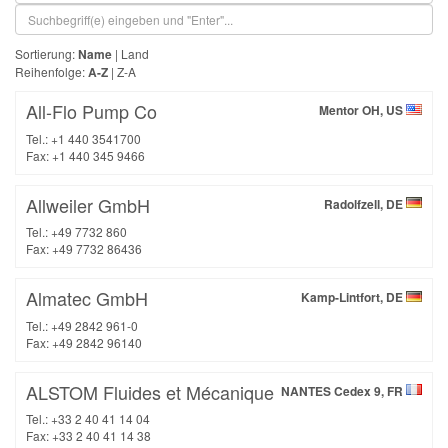
Sortierung:
Name
|
Land
Reihenfolge:
A-Z
|
Z-A
All-Flo Pump Co
Mentor OH, US
Tel.: +1 440 3541700
Fax: +1 440 345 9466
Allweiler GmbH
Radolfzell, DE
Tel.: +49 7732 860
Fax: +49 7732 86436
Almatec GmbH
Kamp-Lintfort, DE
Tel.: +49 2842 961-0
Fax: +49 2842 96140
ALSTOM Fluides et Mécanique
NANTES Cedex 9, FR
Tel.: +33 2 40 41 14 04
Fax: +33 2 40 41 14 38