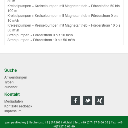
50 m
Kreiselpumpen
»
Kreiselpumpen mit Magnetantrieb
»
Förderhöhe 50 bis
100 m
Kreiselpumpen
»
Kreiselpumpen mit Magnetantrieb
»
Förderstrom 0 bis
10 m³/h
Kreiselpumpen
»
Kreiselpumpen mit Magnetantrieb
»
Förderstrom 10 bis
50 m³/h
Strahlpumpen
»
Förderstrom 0 bis 10 m³/h
Strahlpumpen
»
Förderstrom 10 bis 50 m³/h
Suche
Anwendungen
Typen
Zubehör
Kontakt
Mediadaten
Kontakt/Feedback
Impressum
pumps-directory | Heubergstr. 13 | D-72631 Aichtal | Tel.: +49 (0)7127 5 66 09 | Fax: +49
(0)7127 5 66 49