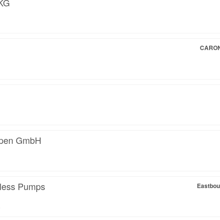
KG
CARON
pen GmbH
less Pumps
Eastbou
9