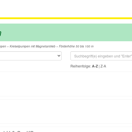
m
»
»
mpen
Kreiselpumpen mit Magnetantrieb
Förderhöhe 50 bis 100 m
Reihenfolge:
A-Z
|
Z-A