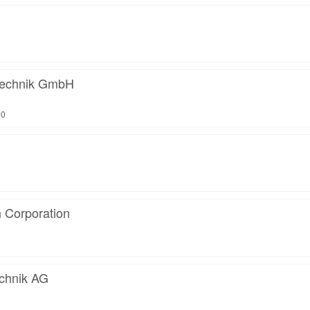
Technik GmbH
90
 Corporation
hnik AG