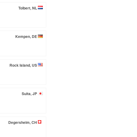
Tolbert, NL
Kempen, DE
Rock Island, US
Suita, JP
Degersheim, CH