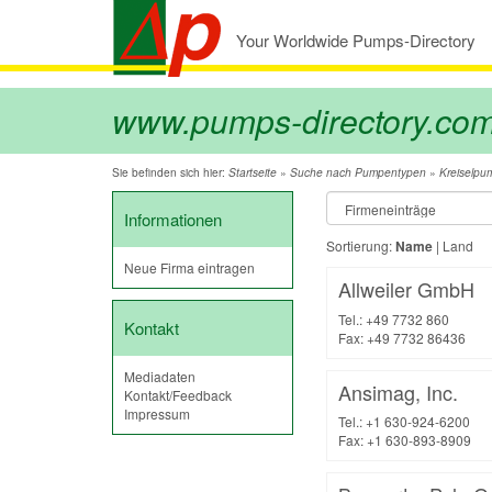
Your Worldwide Pumps-Directory
www.pumps-directory.co
Sie befinden sich hier:
»
»
Startseite
Suche nach Pumpentypen
Kreiselpu
Informationen
Sortierung:
Name
|
Land
Neue Firma eintragen
Allweiler GmbH
Tel.: +49 7732 860
Kontakt
Fax: +49 7732 86436
Mediadaten
Ansimag, Inc.
Kontakt/Feedback
Impressum
Tel.: +1 630-924-6200
Fax: +1 630-893-8909