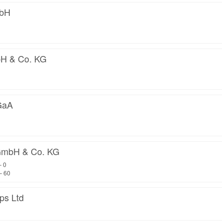
mbH
bH & Co. KG
GaA
mbH & Co. KG
– 0
– 60
ps Ltd