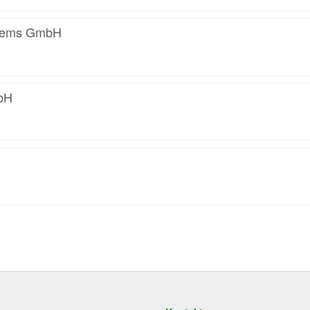
tems GmbH
mbH