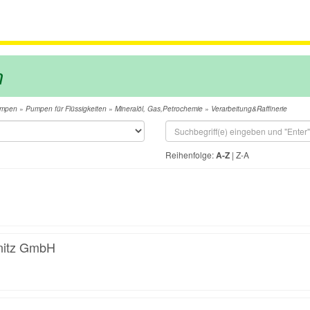
m
»
»
»
umpen
Pumpen für Flüssigkeiten
Mineralöl, Gas,Petrochemie
Verarbeitung&Raffinerie
Reihenfolge:
A-Z
|
Z-A
nitz GmbH