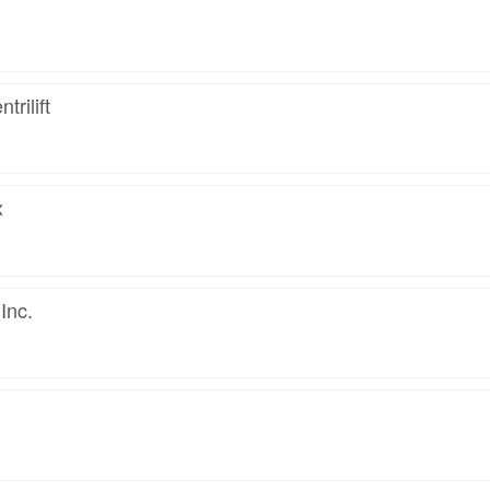
rilift
x
Inc.