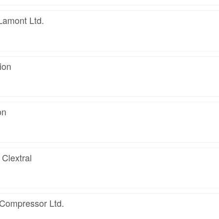
amont Ltd.
ion
on
 Clextral
Compressor Ltd.