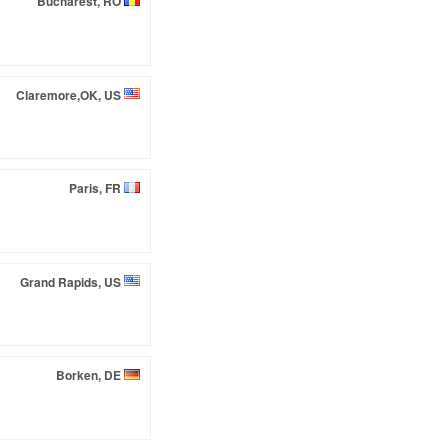
Bucharest, RO
Claremore,OK, US
Paris, FR
Grand Rapids, US
Borken, DE