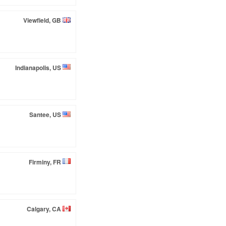
Viewfield, GB
Indianapolis, US
Santee, US
Firminy, FR
Calgary, CA