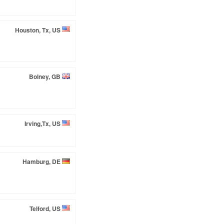
Houston, Tx, US
Bolney, GB
Irving,Tx, US
Hamburg, DE
Telford, US