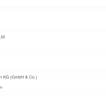
Ltd
 KG (GmbH & Co.)
66