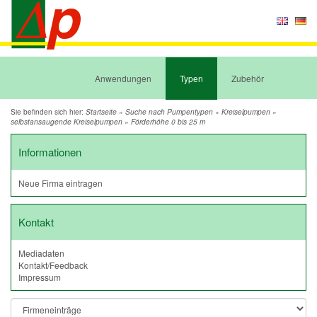
Anwendungen
Typen
Zubehör
Sie befinden sich hier:
»
»
»
Startseite
Suche nach Pumpentypen
Kreiselpumpen
»
selbstansaugende Kreiselpumpen
Förderhöhe 0 bis 25 m
Informationen
Neue Firma eintragen
Kontakt
Mediadaten
Kontakt/Feedback
Impressum