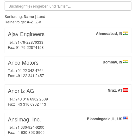
Sortierung:
Name
|
Land
Reihenfolge:
A-Z
|
Z-A
Ajay Engineers
Ahmedabad, IN
Tel.: 91-79-22870333
Fax: 91-79-22874158
Anco Motors
Bombay, IN
Tel.: +91 22 342 4764
Fax: +91 22 341 2457
Andritz AG
Graz, AT
Tel.: +43 316 6902 2509
Fax: +43 316 6902 413
Ansimag, Inc.
Bloomingdale, IL, US
Tel.: +1 630-924-6200
Fax: +1 630-893-8909