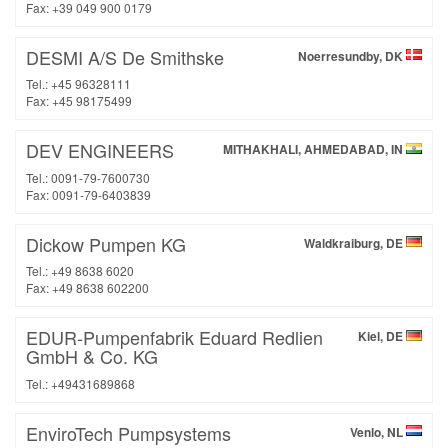
Fax: +39 049 900 0179
DESMI A/S De Smithske
Noerresundby, DK
Tel.: +45 96328111
Fax: +45 98175499
DEV ENGINEERS
MITHAKHALI, AHMEDABAD, IN
Tel.: 0091-79-7600730
Fax: 0091-79-6403839
Dickow Pumpen KG
Waldkraiburg, DE
Tel.: +49 8638 6020
Fax: +49 8638 602200
EDUR-Pumpenfabrik Eduard Redlien
Kiel, DE
GmbH & Co. KG
Tel.: +49431689868
EnviroTech Pumpsystems
Venlo, NL